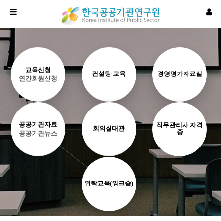
교육신청
컨설팅·교육
경영평가자료실
연간회원신청
공공기관자료
직무관리사 자격
회의실대관
증
공공기관뉴스
위탁교육(워크숍)