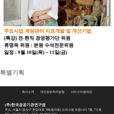
주요사업 계량관리 지표개발 및 개선기법
[특강] 전-현직 경영평가단 위원
류명욱 위원 : 본원 수석전문위원
일정 : 9월 10일(목) ~ 11일(금)
특별기획
회사소개
개인정보처리방침
서비스이용약관
(주)한국공공기관연구원
주소: 서울시 용산구 한강대로 366(동자동) 오피스동 트윈시티 7층, 711호