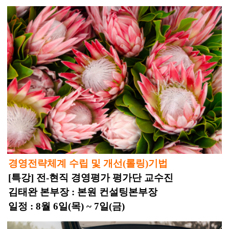
경영전략체계 수립 및 개선(롤링)기법
[특강] 전-현직 경영평가 평가단 교수진
김태완 본부장 : 본원 컨설팅본부장
일정 : 8월 6일(목) ~ 7일(금)