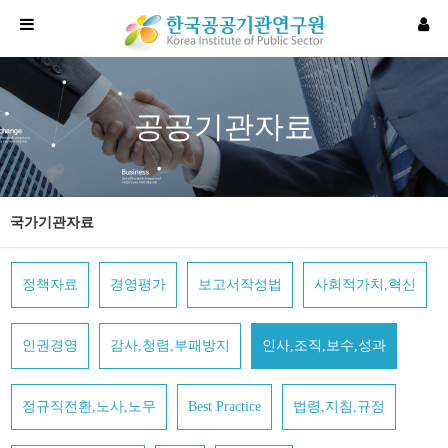
공공기관자료
국가기관자료
정책자료
경영평가
보고서작성법
사회적가치,혁신
인권경영
감사,청렴,부패방지
인사,조직,보수,성과
정규직전환,노사,노무
Best Practice
법령,지침,규정