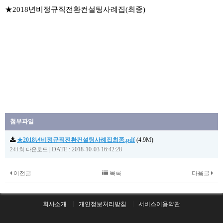
본문
★2018년비정규직전환컨설팅사례집(최종)
첨부파일
★2018년비정규직전환컨설팅사례집최종.pdf
(4.9M)
|
DATE : 2018-10-03 16:42:28
241회 다운로드
이전글
목록
다음글
회사소개
개인정보처리방침
서비스이용약관