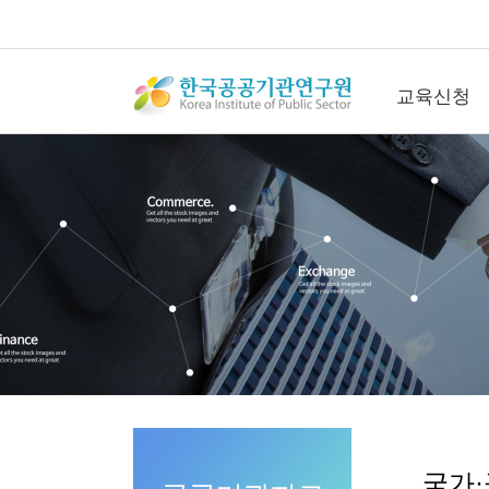
교육신청
교육신청
공개교육신청
컨퍼런스신청
직무관리사(SME
청
연간회원신청
수강후기
갤러리
문의
국가·