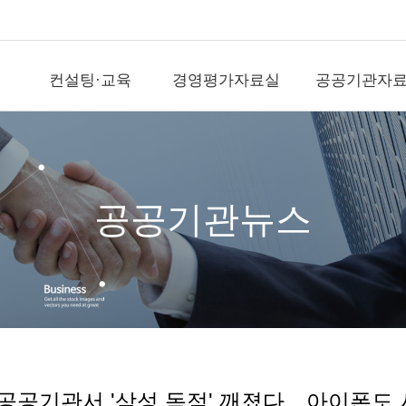
컨설팅·교육
경영평가자료실
공공기관자
컨설팅·교육
경영평가자료실
공공기
직무전문가(SME)자
국가공공기관평가
공공기관뉴
격인증
기타공공기관평가
국가기관자
경평교수섭외
)신
지방공기업평가
지방기관자
공공기관뉴스
전문교육위탁(워크
숍)
출자출연기관평가
공공정보사
경영평가/자문
역대평가위원
영상/사진
지표개발/개선
전략수립/경영ESG
직무/조직/보수/성과
문의
공공기관서 '삼성 독점' 깨졌다…아이폰도 