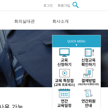
로그인
회원가입
료
회의실대관
회사소개
관자료
회의실대관
회사소개
스
회의실 안내
인사말씀
료
문의
미션·비전·연혁
료
구성원 소개
이트
주요실적
자료
오시는길
문의
사용 가능