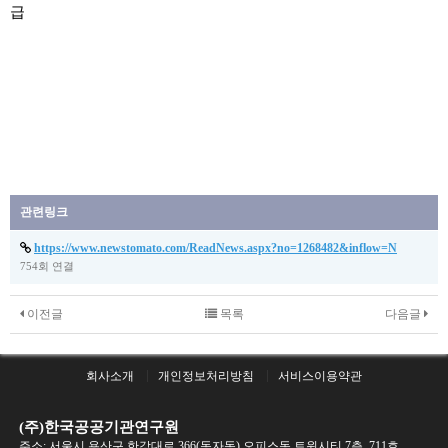
급
관련링크
https://www.newstomato.com/ReadNews.aspx?no=1268482&inflow=N
754회 연결
이전글
목록
다음글
회사소개
개인정보처리방침
서비스이용약관
(주)한국공공기관연구원
주소: 서울시 용산구 한강대로 366(동자동) 오피스동 트윈시티 7층, 711호