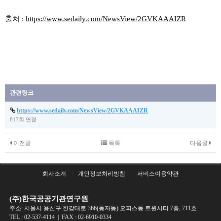
출처 :
https://www.sedaily.com/NewsView/2GVKAAAIZR
관련링크
https://www.sedaily.com/NewsView/2GVKAAAIZR
817회 연결
이전글
목록
다음글
회사소개
개인정보처리방침
서비스이용약관
(주)한국공공기관연구원
주소: 서울시 용산구 한강대로 366(동자동) 오피스동 트윈시티 7층, 711호
TEL :
02-537-4114
| FAX : 02-6910-0334